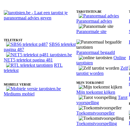
TAROTISTEN.BE
Paranormaal advies
Tarotist Shana - Gidscontact
Paranormale site
TELETEKST
SBS6 teletekst
pagina 487
Paranormaal begaafd
Online
NET5 teletekst pagina 481
tarotisten
RTL
Zelf
teletekst
tarotist worden
MIJN TOEKOMST
MOBIELE VERSIE
Mijn toekomst kijken
Mediums mobiel
Tarot
voorspelling
Toekomstvoorspeller
Toekomstvoorspelling