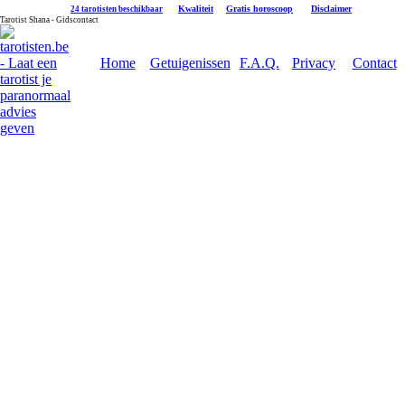
|
Kwaliteit
|
Gratis horoscoop
|
Disclaimer
24 tarotisten beschikbaar
Tarotist Shana - Gidscontact
Home
Getuigenissen
F.A.Q.
Privacy
Contact