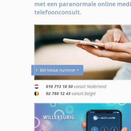
met een paranormale online medi
telefoonconsult.
1. Bel lokaal nummer +
010 713 18 50
vanuit Nederland
02 788 12 43
vanuit België