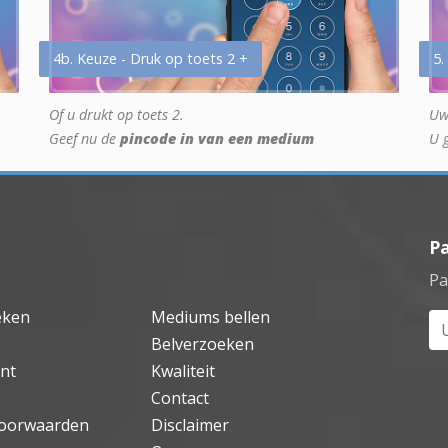
4b. Keuze - Druk op toets 2 +
5.
Of u drukt op toets 2.
Uw
Geef nu de
pincode in van een medium
U 
P
Pa
eken
Mediums bellen
Uw
Belverzoeken
nt
Kwaliteit
Contact
oorwaarden
Disclaimer