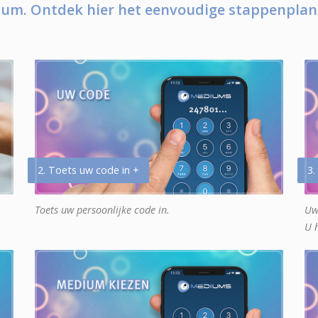
um. Ontdek hier het eenvoudige stappenplan
2. Toets uw code in +
3.
Toets uw persoonlijke code in.
Uw
U 