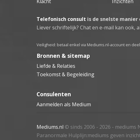
Klacht
Inzichten
Telefonisch consult
is de snelste manier
Liever schriftelijk? Chat en e-mail kan ook, al
Veiligheid: betaal enkel via Mediums.nl-account en de
Bronnen & sitemap
Liefde & Relaties
Toekomst & Begeleiding
Consulenten
Aanmelden als Medium
Mediums.nl
© sinds 2006 - 2026
- mediums N
Paranormale Hulplijn:mediums geven inzich