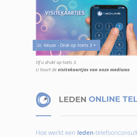
2c. Keuze - Druk op toets 3 +
Of u drukt op toets 3.
U hoort de
visitekaartjes van onze mediums
LEDEN
ONLINE TE
Hoe werkt een
leden
-telefoonconsult