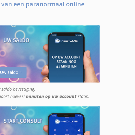
 van een paranormaal online
 Uw saldo +
 saldo bevestiging.
hoort hoeveel
minuten op uw account
staan.