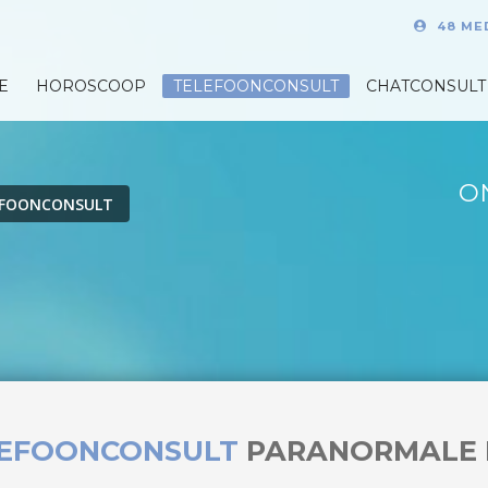
48 ME
E
HOROSCOOP
TELEFOONCONSULT
CHATCONSULT
O
EFOONCONSULT
LEFOONCONSULT
PARANORMALE 