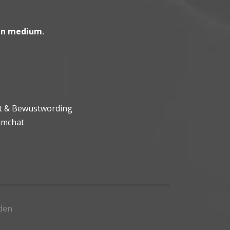
en medium
.
ht & Bewustwording
umchat
den