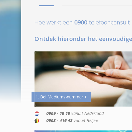
Hoe werkt een
0900
-telefoonconsul
Ontdek hieronder het eenvoudige
1. Bel Mediums-nummer +
0909 - 19 19
vanuit Nederland
0903 - 416 42
vanuit België