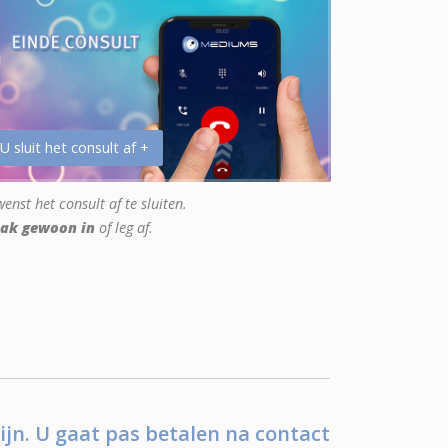
 U sluit het consult af +
enst het consult af te sluiten.
ak gewoon in
of leg af.
ijn. U gaat pas betalen na contact