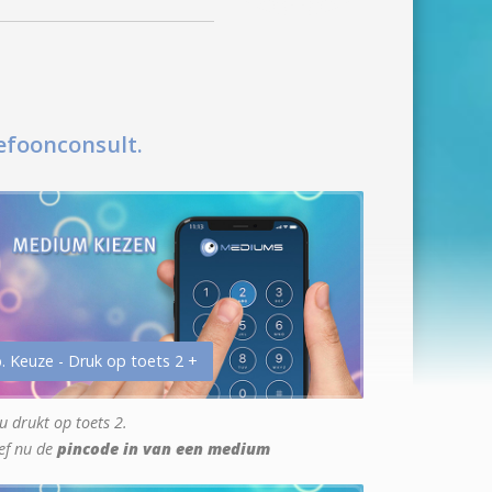
efoonconsult.
. Keuze - Druk op toets 2 +
u drukt op toets 2.
ef nu de
pincode in van een medium