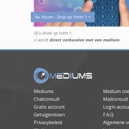
4a. Keuze - Druk op toets 1 +
Of u drukt op toets 1.
U wordt
direct verbonden met een medium
Mediums
Medium zo
Chatconsult
Mailconsult
Gratis account
Login accou
Getuigenissen
F.A.Q
Privacybeleid
Algemene v