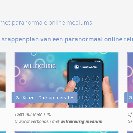
t met paranormale online mediums.
 stappenplan van een paranormaal online tel
2a. Keuze - Druk op toets 1 +
2b
Toets nummer 1 in.
Of 
U wordt verbonden met
willekeurig medium
Ge