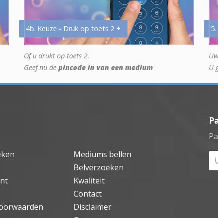
4b. Keuze - Druk op toets 2 +
5.
Of u drukt op toets 2.
Uw
Geef nu de
pincode in van een medium
U 
P
Pa
eken
Mediums bellen
Uw
Belverzoeken
nt
Kwaliteit
Contact
oorwaarden
Disclaimer