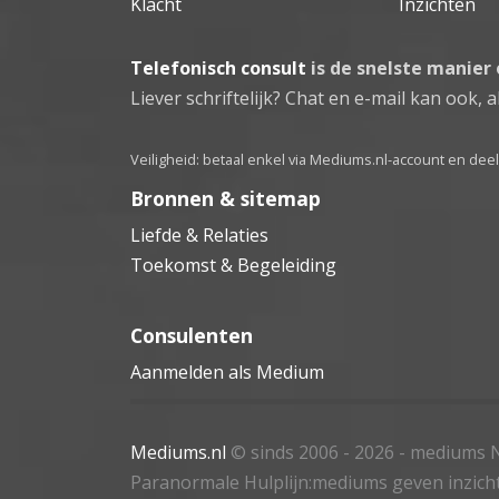
Klacht
Inzichten
Telefonisch consult
is de snelste manier
Liever schriftelijk? Chat en e-mail kan ook, al
Veiligheid: betaal enkel via Mediums.nl-account en de
Bronnen & sitemap
Liefde & Relaties
Toekomst & Begeleiding
Consulenten
Aanmelden als Medium
Mediums.nl
© sinds 2006 - 2026
- mediums N
Paranormale Hulplijn:mediums geven inzich