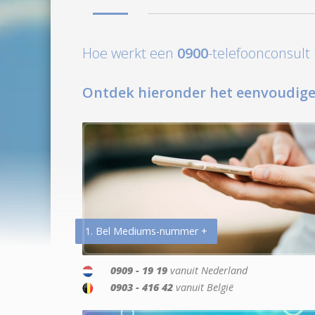
Hoe werkt een
0900
-telefoonconsul
Ontdek hieronder het eenvoudige
1. Bel Mediums-nummer +
0909 - 19 19
vanuit Nederland
0903 - 416 42
vanuit België