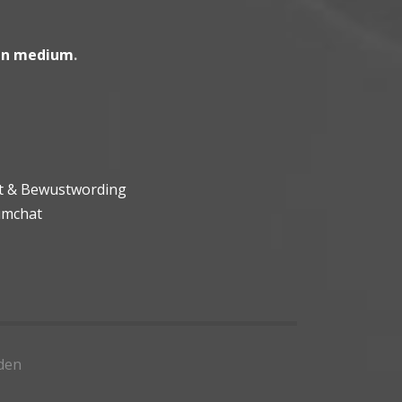
en medium
.
ht & Bewustwording
umchat
den