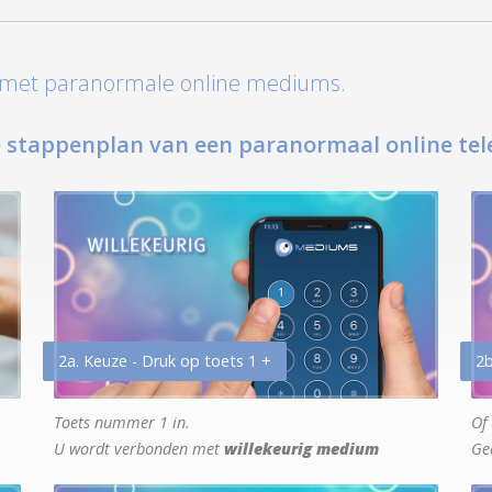
t met paranormale online mediums.
 stappenplan van een paranormaal online tel
2a. Keuze - Druk op toets 1 +
2b
Toets nummer 1 in.
Of 
U wordt verbonden met
willekeurig medium
Ge