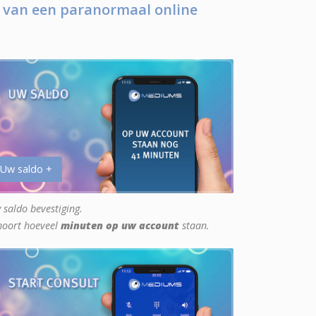
 van een paranormaal online
 Uw saldo +
 saldo bevestiging.
hoort hoeveel
minuten op uw account
staan.