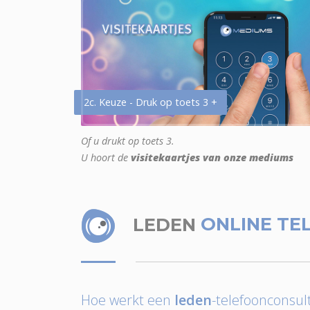
2c. Keuze - Druk op toets 3 +
Of u drukt op toets 3.
U hoort de
visitekaartjes van onze mediums
LEDEN
ONLINE TE
Hoe werkt een
leden
-telefoonconsult