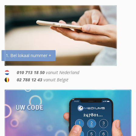
1. Bel lokaal nummer +
010 713 18 50
vanuit Nederland
02 788 12 43
vanuit België