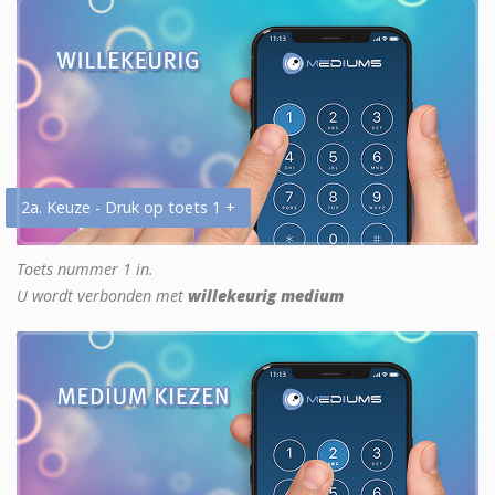
2a. Keuze - Druk op toets 1 +
Toets nummer 1 in.
U wordt verbonden met
willekeurig medium