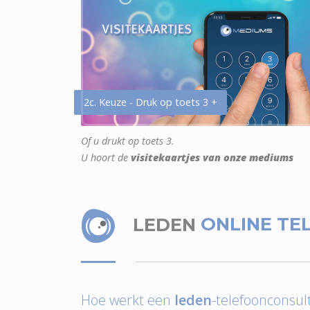
2c. Keuze - Druk op toets 3 +
Of u drukt op toets 3.
U hoort de
visitekaartjes van onze mediums
LEDEN
ONLINE TE
Hoe werkt een
leden
-telefoonconsult