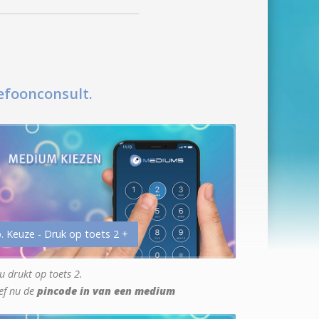
efoonconsult.
. Keuze - Druk op toets 2 +
u drukt op toets 2.
ef nu de
pincode in van een medium