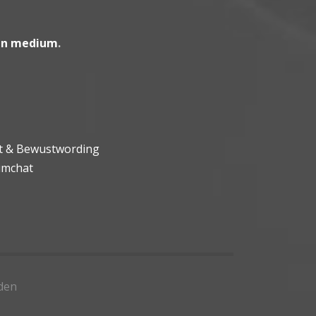
en medium
.
ht & Bewustwording
umchat
den