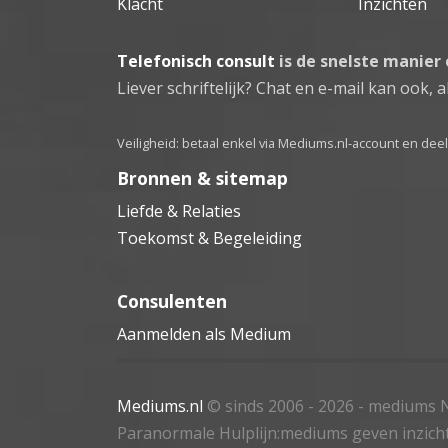
Klacht
Inzichten
Telefonisch consult
is de snelste manier
Liever schriftelijk? Chat en e-mail kan ook, al
Veiligheid: betaal enkel via Mediums.nl-account en de
Bronnen & sitemap
Liefde & Relaties
Toekomst & Begeleiding
Consulenten
Aanmelden als Medium
Mediums.nl
© sinds 2006 - 2026
- mediums N
Paranormale Hulplijn:mediums geven inzich