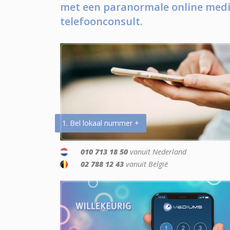
met een paranormale online medi
telefoonconsult.
1. Bel lokaal nummer +
010 713 18 50
vanuit Nederland
02 788 12 43
vanuit België