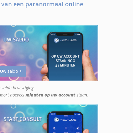
 van een paranormaal online
 Uw saldo +
 saldo bevestiging.
hoort hoeveel
minuten op uw account
staan.