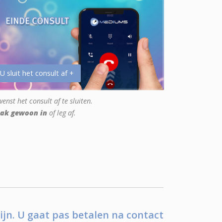
 U sluit het consult af +
enst het consult af te sluiten.
ak gewoon in
of leg af.
ijn. U gaat pas betalen na contact