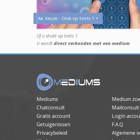
4a. Keuze - Druk op toets 1 +
Of u drukt op toets 1.
U wordt
direct verbonden met een medium
Mediums
Medium zo
Chatconsult
Mailconsult
Gratis account
Login accou
Getuigenissen
F.A.Q
Privacybeleid
Algemene v