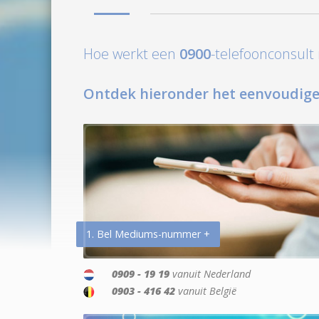
Hoe werkt een
0900
-telefoonconsul
Ontdek hieronder het eenvoudige
1. Bel Mediums-nummer +
0909 - 19 19
vanuit Nederland
0903 - 416 42
vanuit België