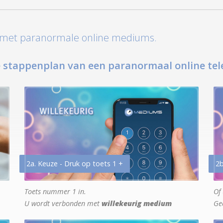
t met paranormale online mediums.
 stappenplan van een paranormaal online tel
2a. Keuze - Druk op toets 1 +
2b
Toets nummer 1 in.
Of 
U wordt verbonden met
willekeurig medium
Ge