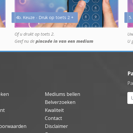
4b. Keuze - Druk op toets 2 +
5.
Of u drukt op toets 2.
Uw
Geef nu de
pincode in van een medium
U 
P
Pa
eken
Mediums bellen
Uw
Belverzoeken
nt
Kwaliteit
Contact
oorwaarden
Disclaimer