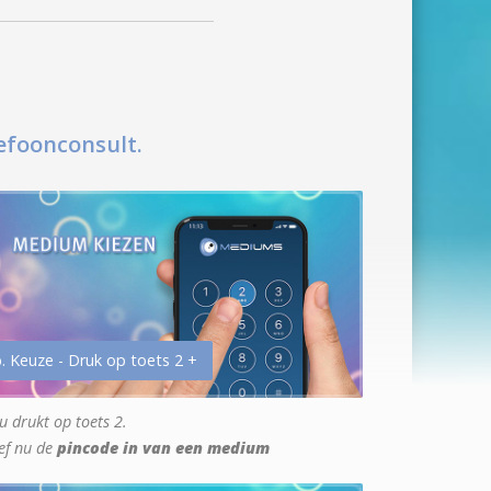
efoonconsult.
. Keuze - Druk op toets 2 +
u drukt op toets 2.
ef nu de
pincode in van een medium