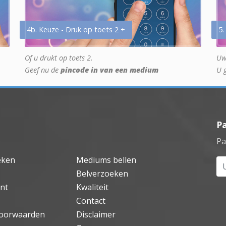
4b. Keuze - Druk op toets 2 +
5.
Of u drukt op toets 2.
Uw
Geef nu de
pincode in van een medium
U 
P
Pa
eken
Mediums bellen
Uw
Belverzoeken
nt
Kwaliteit
Contact
oorwaarden
Disclaimer