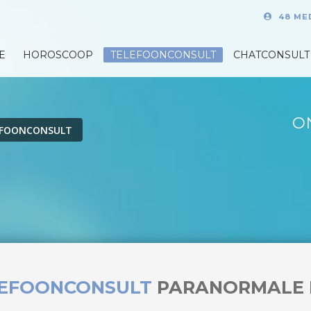
48 ME
E
HOROSCOOP
TELEFOONCONSULT
CHATCONSULT
O
EFOONCONSULT
LEFOONCONSULT
PARANORMALE 