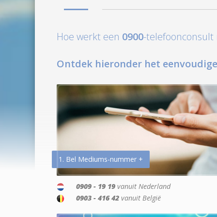
Hoe werkt een
0900
-telefoonconsul
Ontdek hieronder het eenvoudige
1. Bel Mediums-nummer +
0909 - 19 19
vanuit Nederland
0903 - 416 42
vanuit België