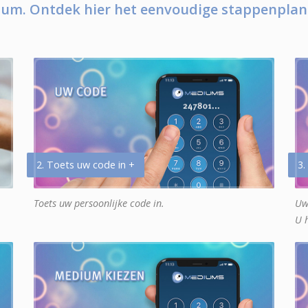
um. Ontdek hier het eenvoudige stappenplan
2. Toets uw code in +
3.
Toets uw persoonlijke code in.
Uw
U 