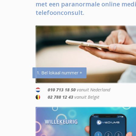
met een paranormale online medi
telefoonconsult.
1. Bel lokaal nummer +
010 713 18 50
vanuit Nederland
02 788 12 43
vanuit België