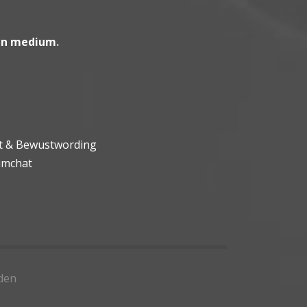
en medium
.
ht & Bewustwording
umchat
den