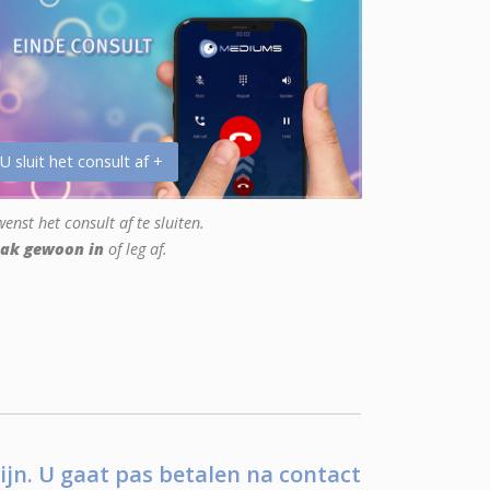
 U sluit het consult af +
enst het consult af te sluiten.
ak gewoon in
of leg af.
ijn. U gaat pas betalen na contact