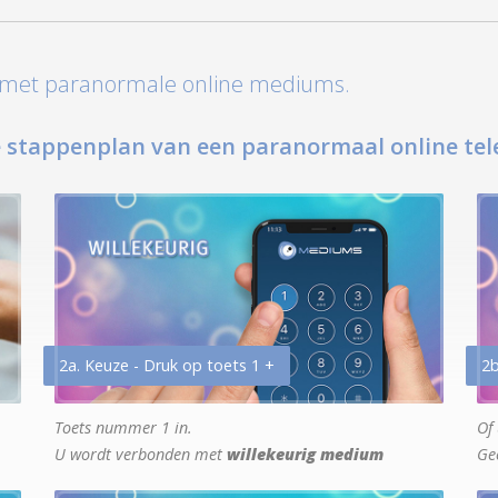
t met paranormale online mediums.
 stappenplan van een paranormaal online tel
2a. Keuze - Druk op toets 1 +
2b
Toets nummer 1 in.
Of 
U wordt verbonden met
willekeurig medium
Ge