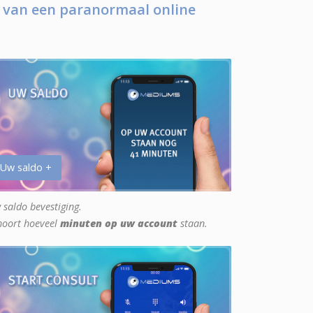
 van een paranormaal online
 Uw saldo +
 saldo bevestiging.
hoort hoeveel
minuten op uw account
staan.