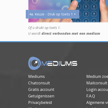
4a. Keuze - Druk op toets 1 +
Of u drukt op toets 1.
U wordt
direct verbonden met een medium
Mediums
Medium zo
Chatconsult
Mailconsult
Gratis account
Login accou
Getuigenissen
F.A.Q
Privacybeleid
Algemene v