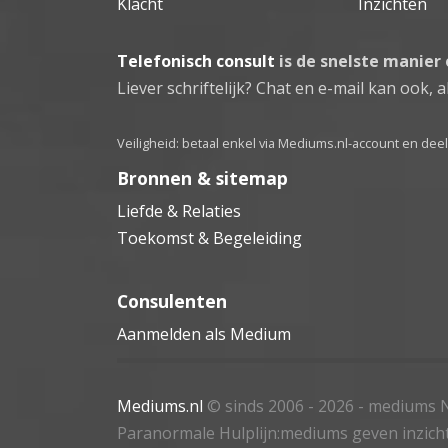
Klacht
Inzichten
Telefonisch consult
is de snelste manier
Liever schriftelijk? Chat en e-mail kan ook, al
Veiligheid: betaal enkel via Mediums.nl-account en de
Bronnen & sitemap
Liefde & Relaties
Toekomst & Begeleiding
Consulenten
Aanmelden als Medium
Mediums.nl
© sinds 2006 - 2026
- mediums N
Paranormale Hulplijn:mediums geven inzich