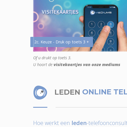
2c. Keuze - Druk op toets 3 +
Of u drukt op toets 3.
U hoort de
visitekaartjes van onze mediums
LEDEN
ONLINE TE
Hoe werkt een
leden
-telefoonconsult