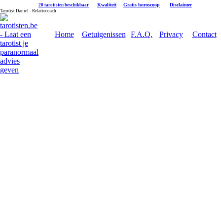
|
Kwaliteit
|
Gratis horoscoop
|
Disclaimer
20 tarotisten beschikbaar
Tarotist Daniel - Relatiecoach
Home
Getuigenissen
F.A.Q.
Privacy
Contact