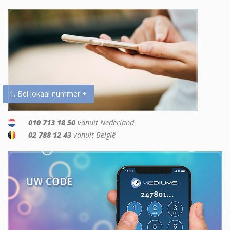
1. Bel lokaal nummer +
010 713 18 50
vanuit Nederland
02 788 12 43
vanuit België