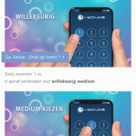
2a. Keuze - Druk op toets 1 +
Toets nummer 1 in.
U wordt verbonden met
willekeurig medium