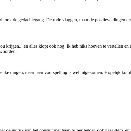
daarbij ook de gedachtegang. De rode vlaggen, maar de positieve dingen 
u krijgen....en alles klopt ook nog. Ik heb niks hoeven te vertellen en
 woorden.
 leuke dingen, maar haar voorspelling is wel uitgekomen. Hopelijk komt 
r de indruk van het consult met haar. Super helder, ook haar stem, en 