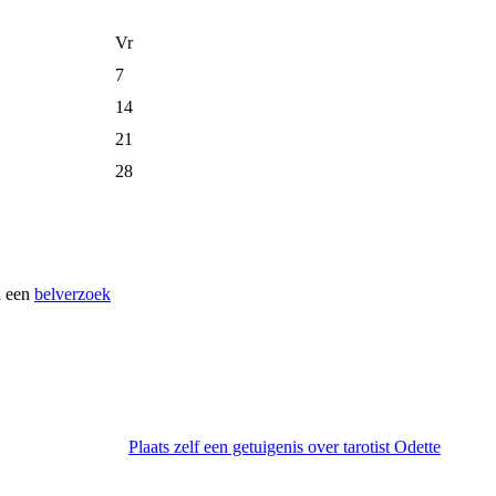
Vr
7
14
21
28
a een
belverzoek
Plaats zelf een getuigenis over tarotist Odette