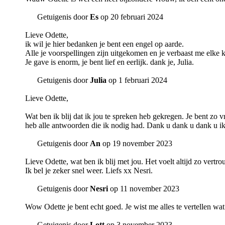
Getuigenis door
Es
op 20 februari 2024
Lieve Odette,
ik wil je hier bedanken je bent een engel op aarde.
Alle je voorspellingen zijn uitgekomen en je verbaast me elke k
Je gave is enorm, je bent lief en eerlijk. dank je, Julia.
Getuigenis door
Julia
op 1 februari 2024
Lieve Odette,
Wat ben ik blij dat ik jou te spreken heb gekregen. Je bent zo v
heb alle antwoorden die ik nodig had. Dank u dank u dank u ik
Getuigenis door
An
op 19 november 2023
Lieve Odette, wat ben ik blij met jou. Het voelt altijd zo vertr
Ik bel je zeker snel weer. Liefs xx Nesri.
Getuigenis door
Nesri
op 11 november 2023
Wow Odette je bent echt goed. Je wist me alles te vertellen wat 
Getuigenis door
Lott
op 3 november 2023