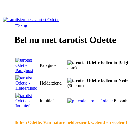
Terug
Bel nu met tarotist Odette
Paragnost
cpm)
Helderziend
(90 cpm)
Pincod
Intuitief
Ik ben Odette, Van nature helderziend, wetend en voelen