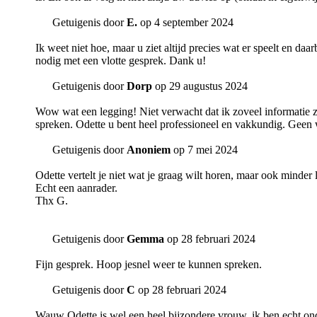
Getuigenis door
E.
op 4 september 2024
Ik weet niet hoe, maar u ziet altijd precies wat er speelt en 
nodig met een vlotte gesprek. Dank u!
Getuigenis door
Dorp
op 29 augustus 2024
Wow wat een legging! Niet verwacht dat ik zoveel informatie zo
spreken. Odette u bent heel professioneel en vakkundig. Geen
Getuigenis door
Anoniem
op 7 mei 2024
Odette vertelt je niet wat je graag wilt horen, maar ook minder
Echt een aanrader.
Thx G.
Getuigenis door
Gemma
op 28 februari 2024
Fijn gesprek. Hoop jesnel weer te kunnen spreken.
Getuigenis door
C
op 28 februari 2024
Wauw Odette is wel een heel bijzondere vrouw, ik ben echt onde