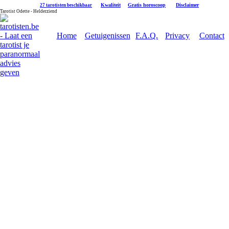
|
Kwaliteit
|
Gratis horoscoop
|
Disclaimer
27 tarotisten beschikbaar
Tarotist Odette - Helderziend
Home
Getuigenissen
F.A.Q.
Privacy
Contact