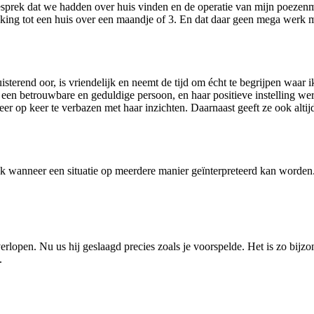
prek dat we hadden over huis vinden en de operatie van mijn poezenmei
king tot een huis over een maandje of 3. En dat daar geen mega werk meer 
luisterend oor, is vriendelijk en neemt de tijd om écht te begrijpen waa
 is een betrouwbare en geduldige persoon, en haar positieve instelling we
r op keer te verbazen met haar inzichten. Daarnaast geeft ze ook altij
Ook wanneer een situatie op meerdere manier geïnterpreteerd kan worden
 verlopen. Nu us hij geslaagd precies zoals je voorspelde. Het is zo bij
.