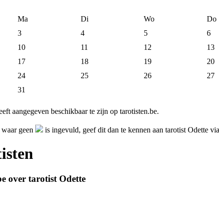
Ma
Di
Wo
Do
3
4
5
6
10
11
12
13
17
18
19
20
24
25
26
27
31
eeft aangegeven beschikbaar te zijn op tarotisten.be.
ag waar geen
is ingevuld, geef dit dan te kennen aan tarotist Odette vi
isten
e over tarotist Odette