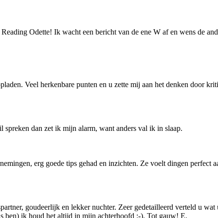
 Reading Odette! Ik wacht een bericht van de ene W af en wens de ande
laden. Veel herkenbare punten en u zette mij aan het denken door kritis
l spreken dan zet ik mijn alarm, want anders val ik in slaap.
nemingen, erg goede tips gehad en inzichten. Ze voelt dingen perfect aa
spartner, goudeerlijk en lekker nuchter. Zeer gedetailleerd verteld u wat 
s ben) ik houd het altijd in mijn achterhoofd :-). Tot gauw! E.