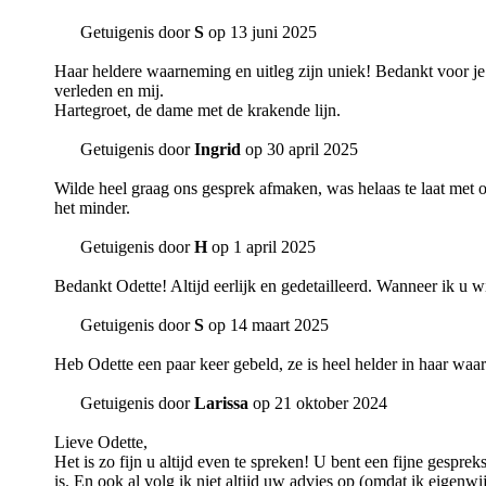
Getuigenis door
S
op 13 juni 2025
Haar heldere waarneming en uitleg zijn uniek! Bedankt voor je
verleden en mij.
Hartegroet, de dame met de krakende lijn.
Getuigenis door
Ingrid
op 30 april 2025
Wilde heel graag ons gesprek afmaken, was helaas te laat met op
het minder.
Getuigenis door
H
op 1 april 2025
Bedankt Odette! Altijd eerlijk en gedetailleerd. Wanneer ik u wi
Getuigenis door
S
op 14 maart 2025
Heb Odette een paar keer gebeld, ze is heel helder in haar waar
Getuigenis door
Larissa
op 21 oktober 2024
Lieve Odette,
Het is zo fijn u altijd even te spreken! U bent een fijne gesprek
is. En ook al volg ik niet altijd uw advies op (omdat ik eigenwij