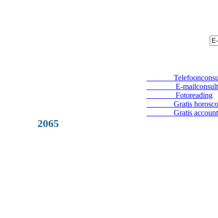
Telefoonconsul
E-mailconsult
Fotoreading
Gratis horosco
Gratis account
2065