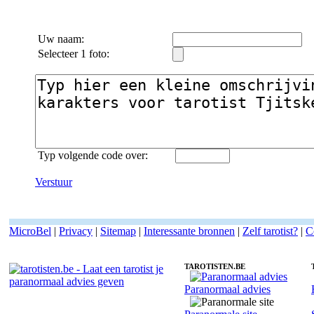
Uw naam:
Selecteer 1 foto:
Typ volgende code over:
Verstuur
MicroBel
|
Privacy
|
Sitemap
|
Interessante bronnen
|
Zelf tarotist?
|
C
TAROTISTEN.BE
Paranormaal advies
Fotoreading met paranormale tarotist Tjitske