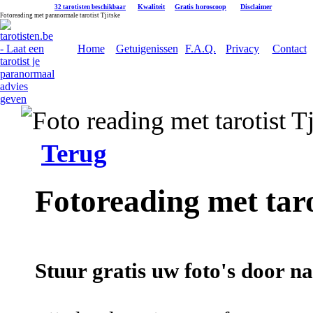
|
Kwaliteit
|
Gratis horoscoop
|
Disclaimer
32 tarotisten beschikbaar
Fotoreading met paranormale tarotist Tjitske
Home
Getuigenissen
F.A.Q.
Privacy
Contact
Terug
Fotoreading met taro
Stuur gratis uw foto's door naa