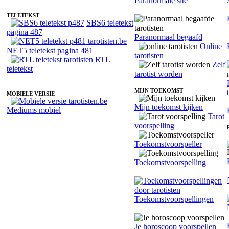
Paranormale site
TELETEKST
SBS6 teletekst
pagina 487
Paranormaal begaafd
Online
NET5 teletekst pagina 481
tarotisten
RTL
Zelf
teletekst
tarotist worden
MIJN TOEKOMST
MOBIELE VERSIE
Mijn toekomst kijken
Mediums mobiel
Tarot
voorspelling
Toekomstvoorspeller
Toekomstvoorspelling
Toekomstvoorspellingen
Je horoscoop voorspellen