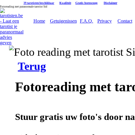
|
Kwaliteit
|
Gratis horoscoop
|
Disclaimer
39 tarotisten beschikbaar
Fotoreading met paranormale tarotist Sid
Home
Getuigenissen
F.A.Q.
Privacy
Contact
Terug
Fotoreading met taro
Stuur gratis uw foto's door naa