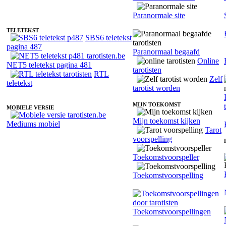
Paranormale site
TELETEKST
SBS6 teletekst
pagina 487
Paranormaal begaafd
Online
NET5 teletekst pagina 481
tarotisten
RTL
Zelf
teletekst
tarotist worden
MIJN TOEKOMST
MOBIELE VERSIE
Mijn toekomst kijken
Mediums mobiel
Tarot
voorspelling
Toekomstvoorspeller
Toekomstvoorspelling
Toekomstvoorspellingen