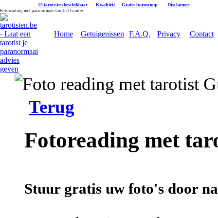
|
Kwaliteit
|
Gratis horoscoop
|
Disclaimer
15 tarotisten beschikbaar
Fotoreading met paranormale tarotist Gunter
Home
Getuigenissen
F.A.Q.
Privacy
Contact
Terug
Fotoreading met tar
Stuur gratis uw foto's door na