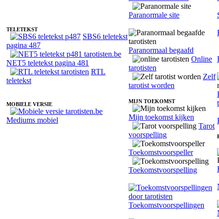
Paranormale site
TELETEKST
SBS6 teletekst
pagina 487
Paranormaal begaafd
Online
NET5 teletekst pagina 481
tarotisten
RTL
Zelf
teletekst
tarotist worden
MIJN TOEKOMST
MOBIELE VERSIE
Mijn toekomst kijken
Mediums mobiel
Tarot
voorspelling
Toekomstvoorspeller
Toekomstvoorspelling
Toekomstvoorspellingen