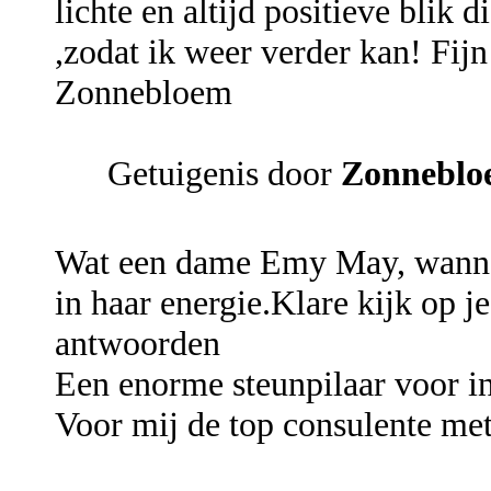
lichte en altijd positieve blik d
,zodat ik weer verder kan! Fijn
Zonnebloem
Getuigenis door
Zonneblo
Wat een dame Emy May, wanneer
in haar energie.Klare kijk op j
antwoorden
Een enorme steunpilaar voor in
Voor mij de top consulente met 