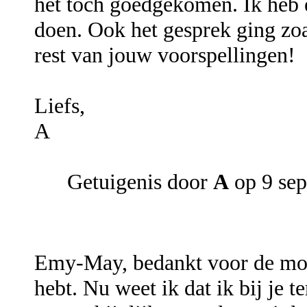
het toch goedgekomen. Ik heb
doen. Ook het gesprek ging zoa
rest van jouw voorspellingen!
Liefs,
A
Getuigenis door
A
op 9 se
Emy-May, bedankt voor de moed
hebt. Nu weet ik dat ik bij je 