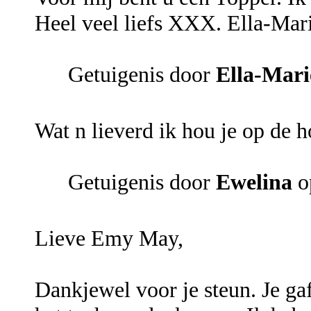
Heel veel liefs XXX. Ella-Mar
Getuigenis door
Ella-Mari
Wat n lieverd ik hou je op de 
Getuigenis door
Ewelina
o
Lieve Emy May,
Dankjewel voor je steun. Je gaf