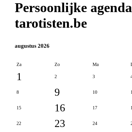
Persoonlijke agend
tarotisten.be
augustus 2026
Za
Zo
Ma
1
2
3
9
8
10
16
15
17
23
22
24