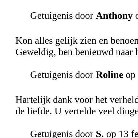
Getuigenis door
Anthony
o
Kon alles gelijk zien en benoem
Geweldig, ben benieuwd naar he
Getuigenis door
Roline
op 
Hartelijk dank voor het verhel
de liefde. U vertelde veel ding
Getuigenis door
S.
op 13 fe