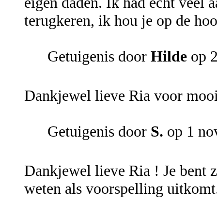
eigen daden. Ik had echt veel 
terugkeren, ik hou je op de hoo
Getuigenis door
Hilde
op 2
Dankjewel lieve Ria voor mooi
Getuigenis door
S.
op 1 no
Dankjewel lieve Ria ! Je bent zu
weten als voorspelling uitkomt