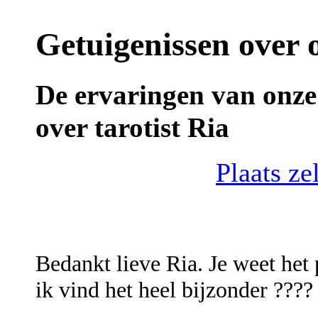
Getuigenissen over o
De ervaringen van onze 
over tarotist Ria
Plaats ze
Bedankt lieve Ria. Je weet het p
ik vind het heel bijzonder ????