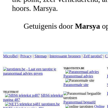
hoors. Marsya.
Getuigenis door
Marsya
op
MicroBel
|
Privacy
|
Sitemap
|
Interessante bronnen
|
Zelf tarotist?
|
C
TAROTISTEN.BE
Paranormaal advies
Tarotist Ria - Intuitief
Paranormale site
TELETEKST
SBS6 teletekst
pagina 487
Paranormaal begaafd
Online