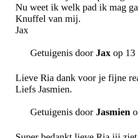
Nu weet ik welk pad ik mag ga
Knuffel van mij.
Jax
Getuigenis door
Jax
op 13
Lieve Ria dank voor je fijne re
Liefs Jasmien.
Getuigenis door
Jasmien
o
Super bedankt lieve Ria jij ziet 