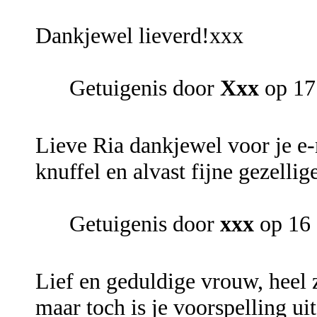
Dankjewel lieverd!xxx
Getuigenis door
Xxx
op 17
Lieve Ria dankjewel voor je e-m
knuffel en alvast fijne gezelli
Getuigenis door
xxx
op 16
Lief en geduldige vrouw, heel 
maar toch is je voorspelling u