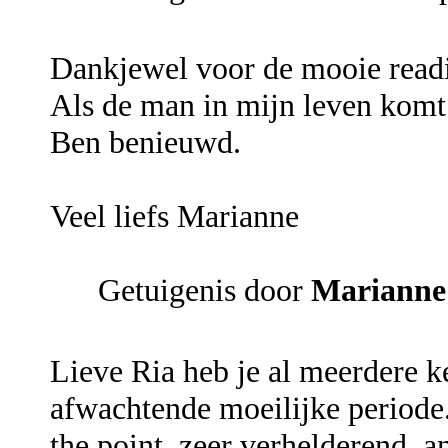
Dankjewel voor de mooie read
Als de man in mijn leven komt 
Ben benieuwd.
Veel liefs Marianne
Getuigenis door
Marianne
Lieve Ria heb je al meerdere 
afwachtende moeilijke periode.
the point, zeer verhelderend, a