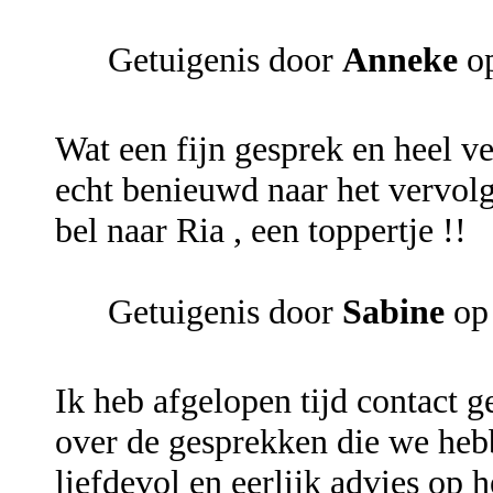
Getuigenis door
Anneke
op
Wat een fijn gesprek en heel ve
echt benieuwd naar het vervolg
bel naar Ria , een toppertje !!
Getuigenis door
Sabine
op 
Ik heb afgelopen tijd contact g
over de gesprekken die we hebb
liefdevol en eerlijk advies op 