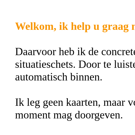
Welkom, ik help u graag m
Daarvoor heb ik de concret
situatieschets. Door te luis
automatisch binnen.
Ik leg geen kaarten, maar vo
moment mag doorgeven.