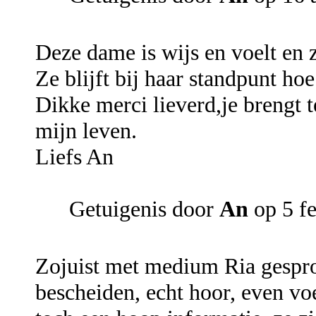
Deze dame is wijs en voelt en zi
Ze blijft bij haar standpunt hoe
Dikke merci lieverd,je brengt 
mijn leven.
Liefs An
Getuigenis door
An
op 5 fe
Zojuist met medium Ria gespr
bescheiden, echt hoor, even voe