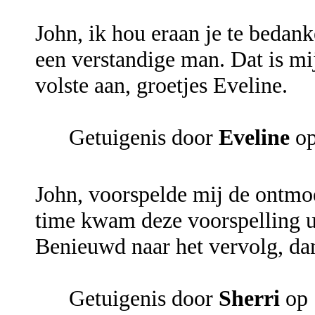
John, ik hou eraan je te bedanke
een verstandige man. Dat is mij
volste aan, groetjes Eveline.
Getuigenis door
Eveline
op
John, voorspelde mij de ontmo
time kwam deze voorspelling ui
Benieuwd naar het vervolg, da
Getuigenis door
Sherri
op