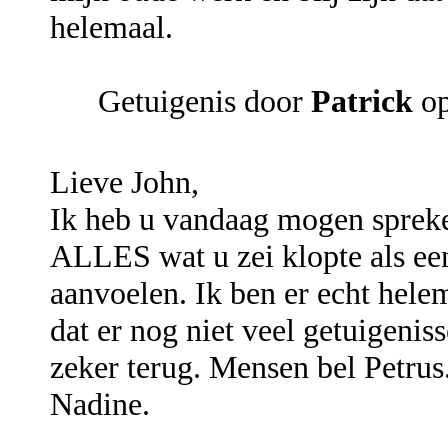
helemaal.
Getuigenis door
Patrick
op
Lieve John,
Ik heb u vandaag mogen spreke
ALLES wat u zei klopte als een
aanvoelen. Ik ben er echt helem
dat er nog niet veel getuigeniss
zeker terug. Mensen bel Petrus. 
Nadine.