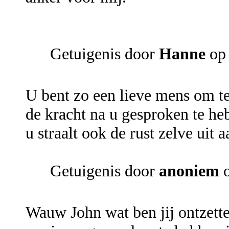
Getuigenis door
Hanne
op 
U bent zo een lieve mens om te
de kracht na u gesproken te h
u straalt ook de rust zelve uit 
Getuigenis door
anoniem
o
Wauw John wat ben jij ontzette