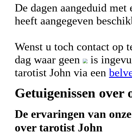
De dagen aangeduid met
heeft aangegeven beschikba
Wenst u toch contact op t
dag waar geen
is ingevu
tarotist John via een
belv
Getuigenissen over o
De ervaringen van onze 
over tarotist John