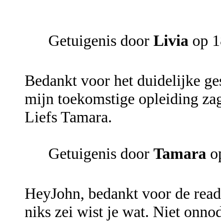
Getuigenis door
Livia
op 1
Bedankt voor het duidelijke ge
mijn toekomstige opleiding zag
Liefs Tamara.
Getuigenis door
Tamara
op
HeyJohn, bedankt voor de readi
niks zei wist je wat. Niet onno