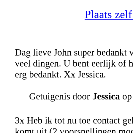
Plaats zel
Dag lieve John super bedankt v
veel dingen. U bent eerlijk of he
erg bedankt. Xx Jessica.
Getuigenis door
Jessica
op 
3x Heb ik tot nu toe contact g
komt uit (2 voorspellingen mo