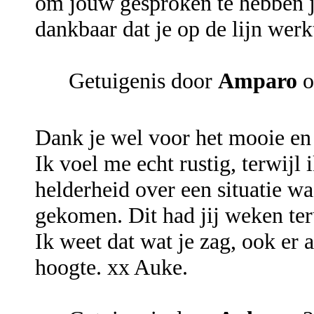
om jouw gesproken te hebben je
dankbaar dat je op de lijn wer
Getuigenis door
Amparo
o
Dank je wel voor het mooie e
Ik voel me echt rustig, terwijl 
helderheid over een situatie w
gekomen. Dit had jij weken ter
Ik weet dat wat je zag, ook er 
hoogte. xx Auke.