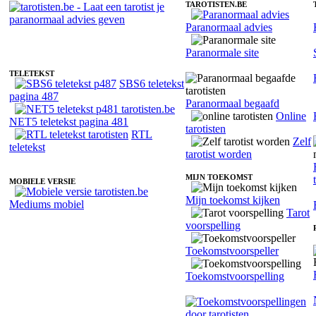
TAROTISTEN.BE
Paranormaal advies
Tarotist John - Helderziend
Paranormale site
TELETEKST
SBS6 teletekst
pagina 487
Paranormaal begaafd
Online
NET5 teletekst pagina 481
tarotisten
RTL
Zelf
teletekst
tarotist worden
MIJN TOEKOMST
MOBIELE VERSIE
Mijn toekomst kijken
Mediums mobiel
Tarot
voorspelling
Toekomstvoorspeller
Toekomstvoorspelling