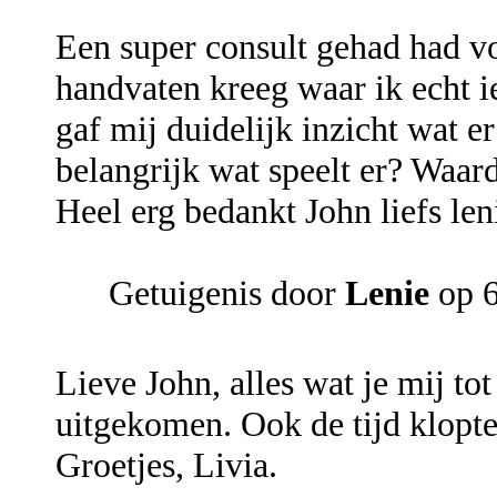
Een super consult gehad had voo
handvaten kreeg waar ik echt ie
gaf mij duidelijk inzicht wat e
belangrijk wat speelt er? Waard
Heel erg bedankt John liefs len
Getuigenis door
Lenie
op 6
Lieve John, alles wat je mij to
uitgekomen. Ook de tijd klopte
Groetjes, Livia.