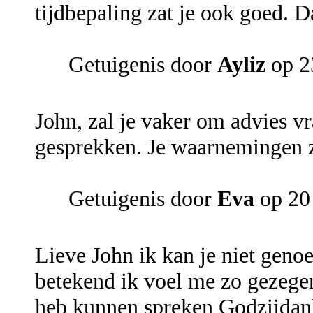
tijdbepaling zat je ook goed. D
Getuigenis door
Ayliz
op 2
John, zal je vaker om advies vr
gesprekken. Je waarnemingen zi
Getuigenis door
Eva
op 20
Lieve John ik kan je niet geno
betekend ik voel me zo gezege
heb kunnen spreken Godzijdank