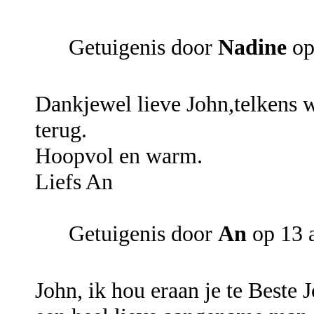
Getuigenis door
Nadine
op
Dankjewel lieve John,telkens w
terug.
Hoopvol en warm.
Liefs An
Getuigenis door
An
op 13 a
John, ik hou eraan je te Beste 