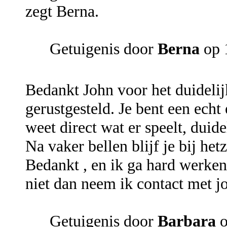
zegt Berna.
Getuigenis door
Berna
op 1
Bedankt John voor het duidelij
gerustgesteld. Je bent een echt
weet direct wat er speelt, duide
Na vaker bellen blijf je bij hetz
Bedankt , en ik ga hard werken
niet dan neem ik contact met j
Getuigenis door
Barbara
o