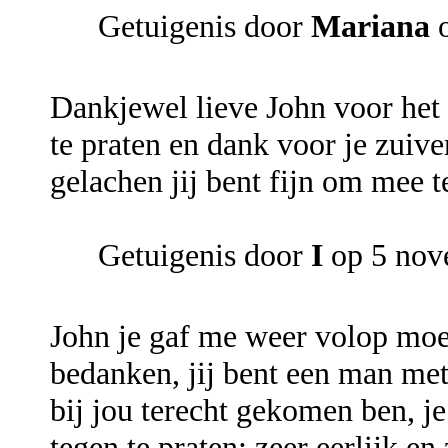
Getuigenis door
Mariana
o
Dankjewel lieve John voor het 
te praten en dank voor je zuiv
gelachen jij bent fijn om mee t
Getuigenis door
I
op 5 nov
John je gaf me weer volop moe
bedanken, jij bent een man met 
bij jou terecht gekomen ben, 
tegen te praten; zeer eerlijk en 