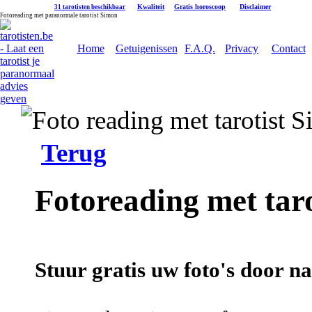
|
Kwaliteit
|
Gratis horoscoop
|
Disclaimer
31 tarotisten beschikbaar
Fotoreading met paranormale tarotist Simon
Home
Getuigenissen
F.A.Q.
Privacy
Contact
Terug
Fotoreading met tar
Stuur gratis uw foto's door na