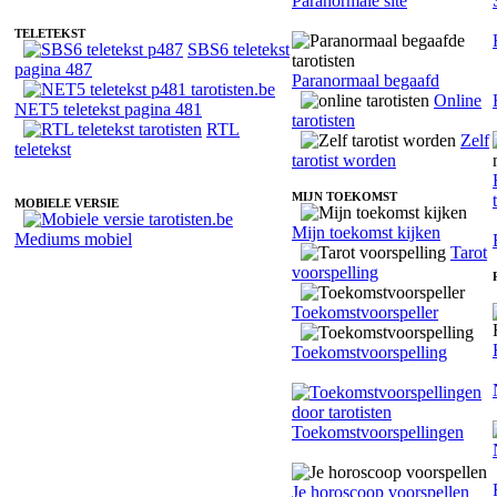
Paranormale site
TELETEKST
SBS6 teletekst
pagina 487
Paranormaal begaafd
Online
NET5 teletekst pagina 481
tarotisten
RTL
Zelf
teletekst
tarotist worden
MIJN TOEKOMST
MOBIELE VERSIE
Mijn toekomst kijken
Mediums mobiel
Tarot
voorspelling
Toekomstvoorspeller
Toekomstvoorspelling
Toekomstvoorspellingen
Je horoscoop voorspellen