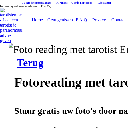
|
Kwaliteit
|
Gratis horoscoop
|
Disclaimer
30 tarotisten beschikbaar
Fotoreading met paranormale tarotist Emy May
Home
Getuigenissen
F.A.Q.
Privacy
Contact
Terug
Fotoreading met ta
Stuur gratis uw foto's door n