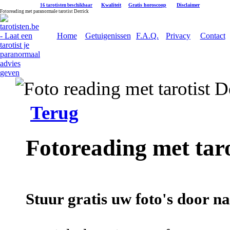
|
Kwaliteit
|
Gratis horoscoop
|
Disclaimer
16 tarotisten beschikbaar
Fotoreading met paranormale tarotist Derrick
Home
Getuigenissen
F.A.Q.
Privacy
Contact
Terug
Fotoreading met taro
Stuur gratis uw foto's door na