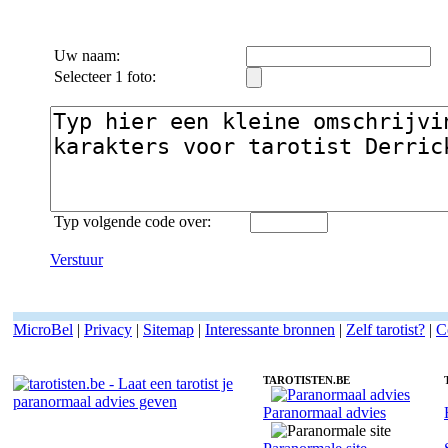
Uw naam:
Selecteer 1 foto:
Typ volgende code over:
Verstuur
MicroBel
|
Privacy
|
Sitemap
|
Interessante bronnen
|
Zelf tarotist?
|
C
TAROTISTEN.BE
Paranormaal advies
Fotoreading met paranormale tarotist Derrick