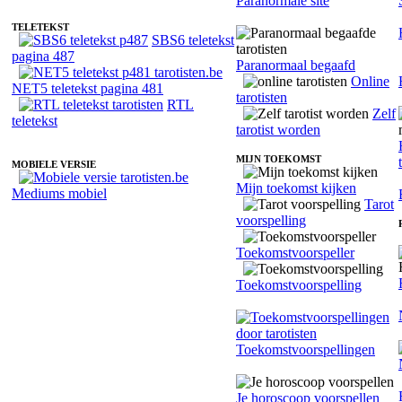
Paranormale site
TELETEKST
SBS6 teletekst
pagina 487
Paranormaal begaafd
Online
NET5 teletekst pagina 481
tarotisten
RTL
Zelf
teletekst
tarotist worden
MIJN TOEKOMST
MOBIELE VERSIE
Mijn toekomst kijken
Mediums mobiel
Tarot
voorspelling
Toekomstvoorspeller
Toekomstvoorspelling
Toekomstvoorspellingen
Je horoscoop voorspellen